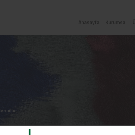
Anasayfa
Kurumsal
Ü
erinillo